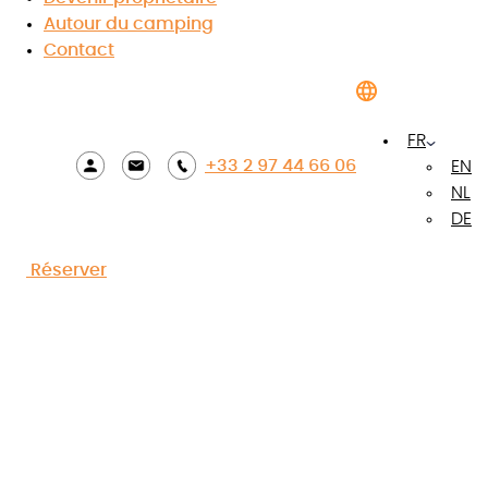
Autour du camping
Accueil
»
Blog
»
Top 5 des marchés dans le
Contact
Morbihan
FR
+33 2 97 44 66 06
EN
NL
DE
Réserver