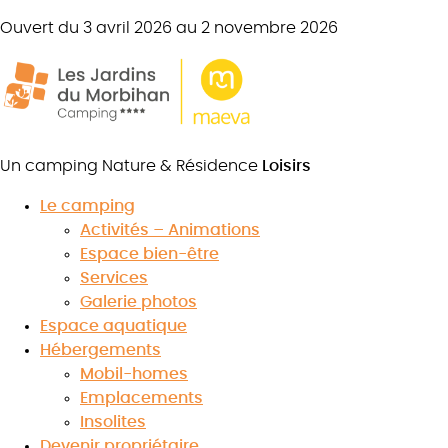
Ouvert du 3 avril 2026 au 2 novembre 2026
Un camping Nature & Résidence
Loisirs
Le camping
Les 5 plus beaux marchés du
Activités – Animations
Espace bien-être
Morbihan à faire le matin
Services
Galerie photos
Espace aquatique
Hébergements
7.4
Mobil-homes
/10
★
★
★
★
★
★
★
★
★
★
Emplacements
Voir les avis
Insolites
Devenir propriétaire