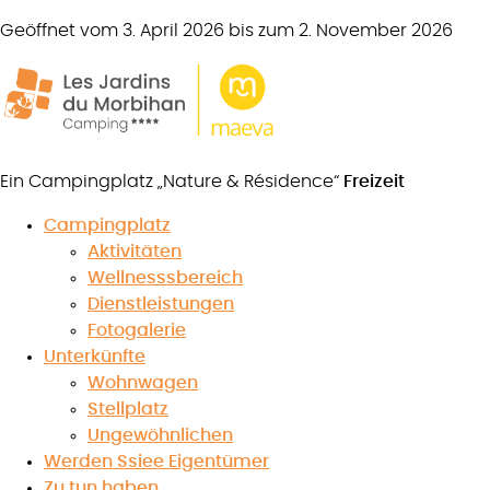
Geöffnet vom 3. April 2026 bis zum 2. November 2026
Ein Campingplatz „Nature & Résidence“
Freizeit
Campingplatz
Aktivitäten
Wettbewerbsregeln 2023
Wellnesssbereich
Dienstleistungen
Fotogalerie
Unterkünfte
Wohnwagen
7.4
/10
Stellplatz
★
★
★
★
★
★
★
★
★
★
Ungewöhnlichen
Siehe die
Werden Ssiee Eigentümer
Aushänge
Zu tun haben