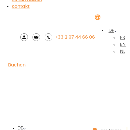
Kontakt
Accueil
»
Wettbewerbsregeln 2023
SPIELREGELN
DE
+33 2 97 44 66 06
FR
„Ein einwöchiger Aufenthalt für 5 Personen auf dem
EN
Camping Les Jardins du Morbihan“
NL
ARTIKEL 1: ORGANISIERENDES UNTERNEHMEN
Buchen
Das Unternehmen NATURE ET RESIDENCE LOISIRS mit
einem Kapital von 10.000 €, eingetragen bei der
R.C.S Bayonne unter der Nummer 889 627 972, mit
Hauptsitz in 34b route de Pitoys 64600 ANGLET,
Frankreich (im Folgenden „veranstaltendes
Unternehmen“) veranstaltet ein kostenloses Spiel
ohne Kaufverpflichtung (im Folgenden das „Spiel“).
Das Spiel findet von Freitag, 17. November 2023, 11
Uhr bis Sonntag, 10. Dezember 2023, 23:59 Uhr statt.
DE