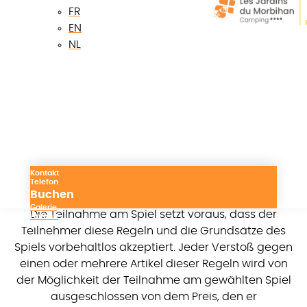
Der Zweck dieser Bestimmungen besteht darin, die
FR
Rechte und Pflichten des Veranstalters und des
EN
Teilnehmers am Spiel festzulegen.
NL
ARTIKEL 2: ZUGÄNGLICHKEIT DES SPIELS
Die Teilnahme am Spiel steht jedem offen,
unabhängig von seinem Wohnort. Der Zweck des
Spiels besteht darin, unter den unten
beschriebenen Bedingungen einen Gewinner zu
ermitteln.
Kontakt
Telefon
ARTIKEL 3: ANNAHME DER VERORDNUNG
Buchen
Galerie
Die Teilnahme am Spiel setzt voraus, dass der
Anfahrt
Teilnehmer diese Regeln und die Grundsätze des
Spiels vorbehaltlos akzeptiert. Jeder Verstoß gegen
einen oder mehrere Artikel dieser Regeln wird von
der Möglichkeit der Teilnahme am gewählten Spiel
ausgeschlossen von dem Preis, den er