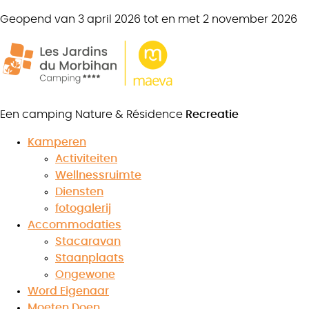
Geopend van 3 april 2026 tot en met 2 november 2026
Lodge Tent
Avontuur 2 slaapkamers +
bevoorrechte locatie
Een camping Nature & Résidence
Recreatie
10 personen
2 slaapkamers
Kamperen
2 badkamers
Luifel
Activiteiten
Wellnessruimte
20 m² + een
Diensten
standplaats
fotogalerij
Accommodaties
Boek uw verblijf
Stacaravan
Staanplaats
Ongewone
Word Eigenaar
Moeten Doen