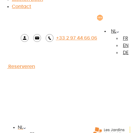
Contact
NL
+33 2 97 44 66 06
FR
EN
DE
Reserveren
Foto's bekijken
De troeven van de
accommodatie
NL