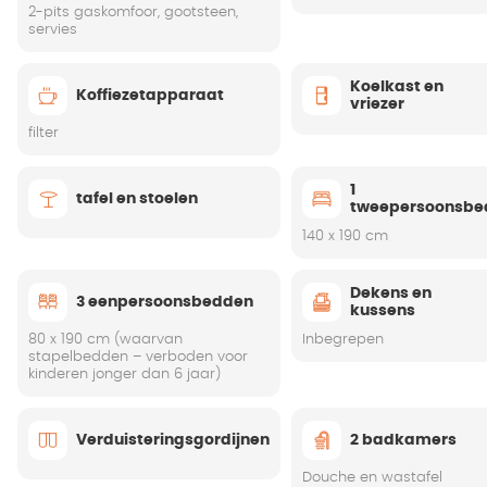
2-pits gaskomfoor, gootsteen,
servies
Koelkast en
Koffiezetapparaat
vriezer
filter
1
tafel en stoelen
tweepersoonsbe
140 x 190 cm
Dekens en
3 eenpersoonsbedden
kussens
80 x 190 cm (waarvan
Inbegrepen
stapelbedden – verboden voor
kinderen jonger dan 6 jaar)
Verduisteringsgordijnen
2 badkamers
Douche en wastafel