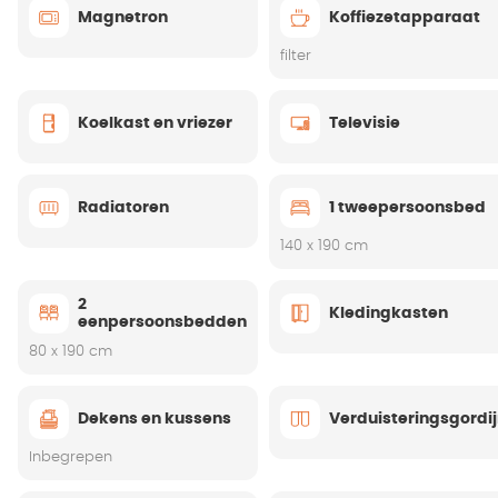
Magnetron
Koffiezetapparaat
filter
Koelkast en vriezer
Televisie
Radiatoren
1 tweepersoonsbed
140 x 190 cm
2
Kledingkasten
eenpersoonsbedden
80 x 190 cm
Dekens en kussens
Verduisteringsgordi
Inbegrepen