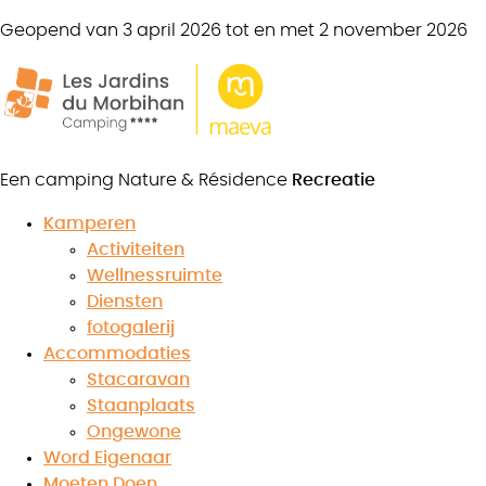
Geopend van 3 april 2026 tot en met 2 november 2026
Mobilhome
Comfort + 2 slaapkamers
4 personen
28,5 m²
Een camping Nature & Résidence
Recreatie
2 slaapkamers
1 badkamer
Kamperen
Activiteiten
Overdekt terras
Wellnessruimte
Diensten
Boek uw verblijf
fotogalerij
Accommodaties
Stacaravan
Staanplaats
Ongewone
Word Eigenaar
Moeten Doen