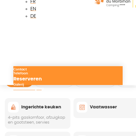
FR
EN
Lichte woonkamer, grote ramen
DE
Terras met picknicktafel en ligstoelen
Parkeerplaats voor de accommodatie
Voorzieningen
Contact
Telefoon
Reserveren
Keuken
Woonkamer
Slaapkamers
Badk
Galerij
Routebeschrijving
Ingerichte keuken
Vaatwasser
4-pits gaskomfoor, afzuigkap
en gootsteen, servies