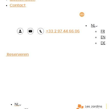
Contact
NL
+33 2 97 44 66 06
FR
EN
DE
Reserveren
Foto's bekijken
De troeven van de
accommodatie
NL
Rustige en schaduwrijke omgeving