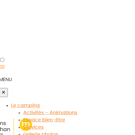
MENU
✕
Le camping
Activités – Animations
Espace bien-être
Services
tagne
Galerie photos