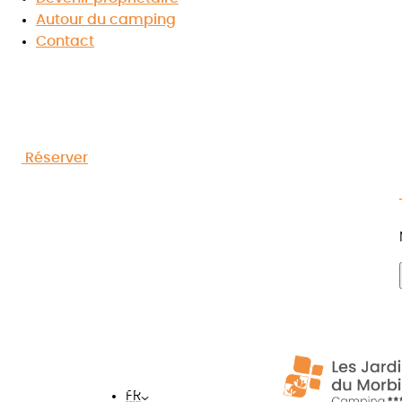
Bretagne
Autour du camping
Contact
Réserver
Accueil
»
Camping pour enfants en Bre
FR