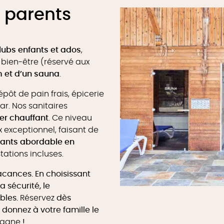
s parents
lubs enfants et ados
,
bien-être (réservé aux
 et d’un sauna
.
épôt de pain frais, épicerie
r. Nos sanitaires
er chauffant
. Ce niveau
x exceptionnel, faisant de
ants abordable en
ations incluses.
acances. En choisissant
a sécurité, le
bles.
Réservez
dès
 donnez à votre famille le
tagne
!