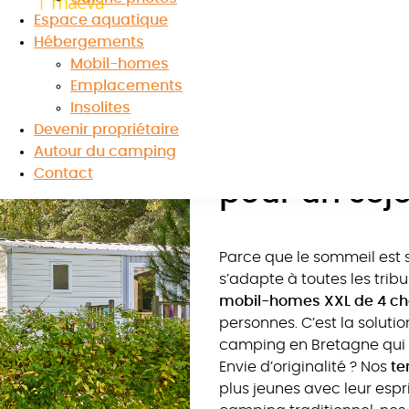
aux portes de Vannes,
Les Jardins du Morbihan
est l’adre
Espace aquatique
nant votre séjour 4 étoiles dans notre
camping dans le
Hébergements
Mobil-homes
Emplacements
Insolites
Devenir propriétaire
Des héberge
Autour du camping
Contact
pour un séj
Parce que le sommeil est 
s’adapte à toutes les trib
mobil-homes XXL de 4 c
personnes. C’est la soluti
camping en Bretagne qui al
Envie d’originalité ? Nos
te
plus jeunes avec leur espr