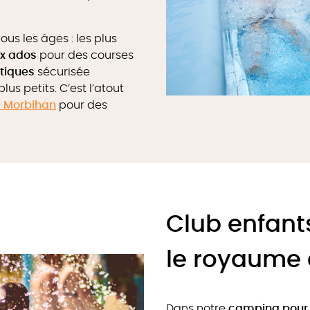
s les âges : les plus
ux ados
pour des courses
atiques
sécurisée
us petits. C’est l’atout
e Morbihan
pour des
Club enfants
le royaume 
Dans notre
camping pour 