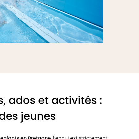
, ados et activités :
des jeunes
enfants en Bretagne
, l’ennui est strictement