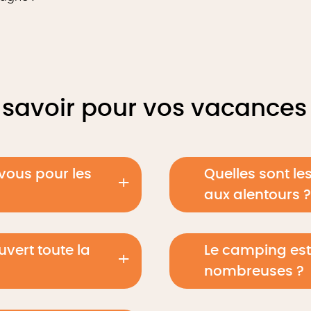
t savoir pour vos vacances 
vous pour les
Quelles sont le
aux alentours ?
uvert toute la
Le camping est
nombreuses ?