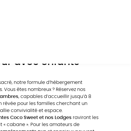
sse incontournable pour les enfants. Parc aquatique,
 Morbihan
, à deux pas des plages du Golfe.
ments tout confort
our avec enfants
sacré, notre formule d’hébergement
us. Vous êtes nombreux ? Réservez nos
hambres
, capables d’accueillir jusqu’à 8
on rêvée pour les familles cherchant un
lie convivialité et espace.
ntes Coco Sweet et nos Lodges
raviront les
it « cabane ». Pour les amateurs de